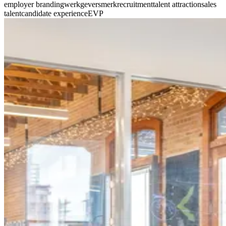
employer branding
werkgeversmerk
recruitment
talent attraction
sales
talent
candidate experience
EVP