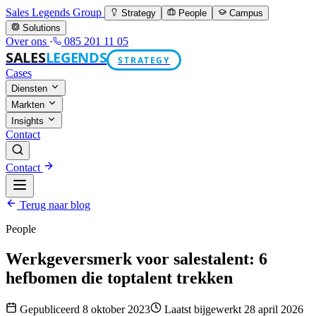
Sales Legends Group
Strategy
People
Campus
Solutions
Over ons
·
085 201 11 05
SALES
LEGENDS
STRATEGY
Cases
Diensten
Markten
Insights
Contact
Contact
Terug naar blog
People
Werkgeversmerk voor salestalent: 6
hefbomen die toptalent trekken
Gepubliceerd 8 oktober 2023
Laatst bijgewerkt 28 april 2026