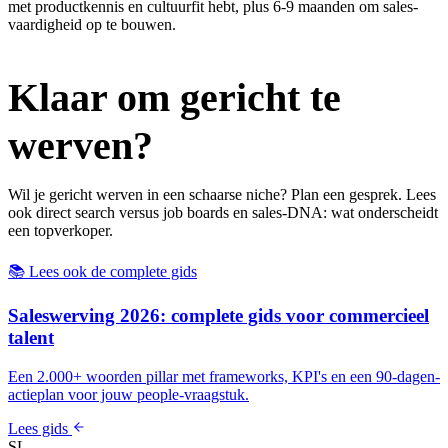
met productkennis en cultuurfit hebt, plus 6-9 maanden om sales-
vaardigheid op te bouwen.
Klaar om gericht te
werven?
Wil je gericht werven in een schaarse niche?
Plan een gesprek
. Lees
ook
direct search versus job boards
en
sales-DNA: wat onderscheidt
een topverkoper
.
📚 Lees ook de complete gids
Saleswerving 2026: complete gids voor commercieel
talent
Een 2.000+ woorden pillar met frameworks, KPI's en een 90-dagen-
actieplan voor jouw people-vraagstuk.
Lees gids
SL