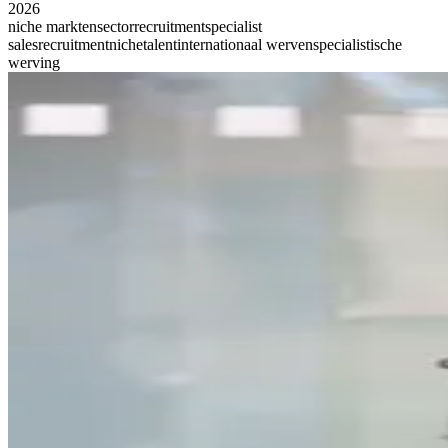
2026
niche markten
sectorrecruitment
specialist
sales
recruitment
nichetalent
internationaal werven
specialistische
werving