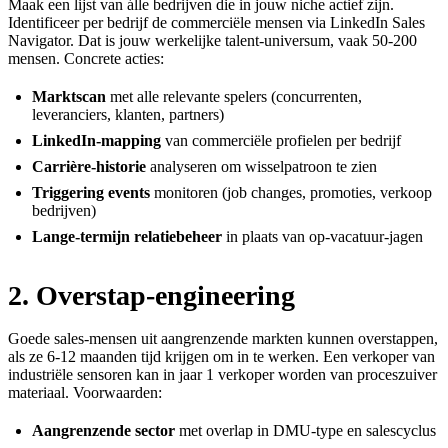
Maak een lijst van álle bedrijven die in jouw niche actief zijn.
Identificeer per bedrijf de commerciële mensen via LinkedIn Sales
Navigator. Dat is jouw werkelijke talent-universum, vaak 50-200
mensen. Concrete acties:
Marktscan
met alle relevante spelers (concurrenten,
leveranciers, klanten, partners)
LinkedIn-mapping
van commerciële profielen per bedrijf
Carrière-historie
analyseren om wisselpatroon te zien
Triggering events
monitoren (job changes, promoties, verkoop
bedrijven)
Lange-termijn relatiebeheer
in plaats van op-vacatuur-jagen
2. Overstap-engineering
Goede sales-mensen uit aangrenzende markten kunnen overstappen,
als ze 6-12 maanden tijd krijgen om in te werken. Een verkoper van
industriële sensoren kan in jaar 1 verkoper worden van proceszuiver
materiaal. Voorwaarden:
Aangrenzende sector
met overlap in DMU-type en salescyclus