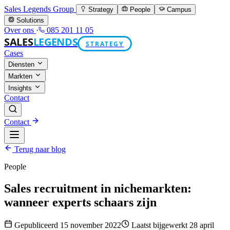
Sales Legends Group
Strategy
People
Campus
Solutions
Over ons
·
085 201 11 05
SALES
LEGENDS
STRATEGY
Cases
Diensten
Markten
Insights
Contact
Contact
Terug naar blog
People
Sales recruitment in nichemarkten:
wanneer experts schaars zijn
Gepubliceerd 15 november 2022
Laatst bijgewerkt 28 april