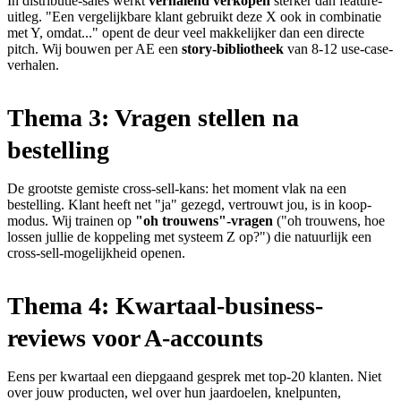
In distributie-sales werkt
verhalend verkopen
sterker dan feature-
uitleg. "Een vergelijkbare klant gebruikt deze X ook in combinatie
met Y, omdat..." opent de deur veel makkelijker dan een directe
pitch. Wij bouwen per AE een
story-bibliotheek
van 8-12 use-case-
verhalen.
Thema 3: Vragen stellen na
bestelling
De grootste gemiste cross-sell-kans: het moment vlak na een
bestelling. Klant heeft net "ja" gezegd, vertrouwt jou, is in koop-
modus. Wij trainen op
"oh trouwens"-vragen
("oh trouwens, hoe
lossen jullie de koppeling met systeem Z op?") die natuurlijk een
cross-sell-mogelijkheid openen.
Thema 4: Kwartaal-business-
reviews voor A-accounts
Eens per kwartaal een diepgaand gesprek met top-20 klanten. Niet
over jouw producten, wel over hun jaardoelen, knelpunten,