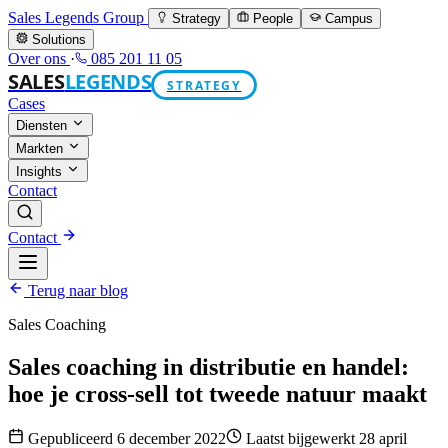
Sales Legends Group
Strategy
People
Campus
Solutions
Over ons
·
085 201 11 05
SALES
LEGENDS
STRATEGY
Cases
Diensten
Markten
Insights
Contact
Contact
Terug naar blog
Sales Coaching
Sales coaching in distributie en handel:
hoe je cross-sell tot tweede natuur maakt
Gepubliceerd 6 december 2022
Laatst bijgewerkt 28 april