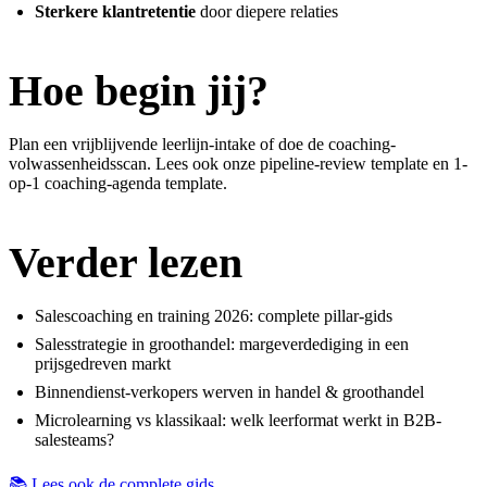
Sterkere klantretentie
door diepere relaties
Hoe begin jij?
Plan een vrijblijvende leerlijn-intake
of doe de
coaching-
volwassenheidsscan
. Lees ook onze
pipeline-review template
en
1-
op-1 coaching-agenda template
.
Verder lezen
Salescoaching en training 2026: complete pillar-gids
Salesstrategie in groothandel: margeverdediging in een
prijsgedreven markt
Binnendienst-verkopers werven in handel & groothandel
Microlearning vs klassikaal: welk leerformat werkt in B2B-
salesteams?
📚 Lees ook de complete gids