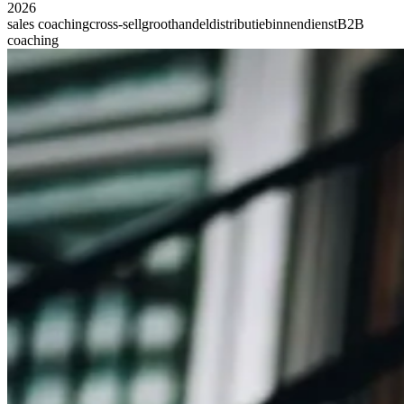
2026
sales coaching
cross-sell
groothandel
distributie
binnendienst
B2B
coaching