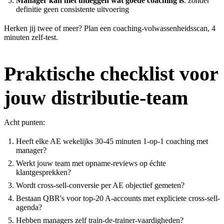
Manager kan niet uitleggen wat goede coaching is
: zonder
definitie geen consistente uitvoering
Herken jij twee of meer? Plan een
coaching-volwassenheidsscan
, 4
minuten zelf-test.
Praktische checklist voor
jouw distributie-team
Acht punten:
Heeft elke AE wekelijks 30-45 minuten 1-op-1 coaching met
manager?
Werkt jouw team met opname-reviews op échte
klantgesprekken?
Wordt cross-sell-conversie per AE objectief gemeten?
Bestaan QBR's voor top-20 A-accounts met expliciete cross-sell-
agenda?
Hebben managers zelf train-de-trainer-vaardigheden?