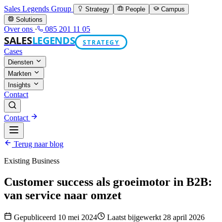
Sales Legends Group
Strategy
People
Campus
Solutions
Over ons
·
085 201 11 05
SALES
LEGENDS
STRATEGY
Cases
Diensten
Markten
Insights
Contact
Contact
Terug naar blog
Existing Business
Customer success als groeimotor in B2B:
van service naar omzet
Gepubliceerd 10 mei 2024
Laatst bijgewerkt 28 april 2026