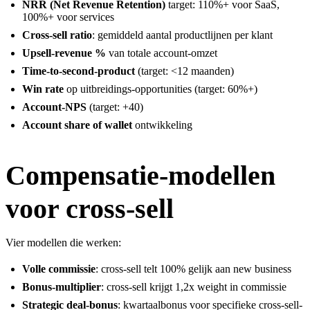
NRR (Net Revenue Retention)
target: 110%+ voor SaaS,
100%+ voor services
Cross-sell ratio
: gemiddeld aantal productlijnen per klant
Upsell-revenue %
van totale account-omzet
Time-to-second-product
(target: <12 maanden)
Win rate
op uitbreidings-opportunities (target: 60%+)
Account-NPS
(target: +40)
Account share of wallet
ontwikkeling
Compensatie-modellen
voor cross-sell
Vier modellen die werken:
Volle commissie
: cross-sell telt 100% gelijk aan new business
Bonus-multiplier
: cross-sell krijgt 1,2x weight in commissie
Strategic deal-bonus
: kwartaalbonus voor specifieke cross-sell-