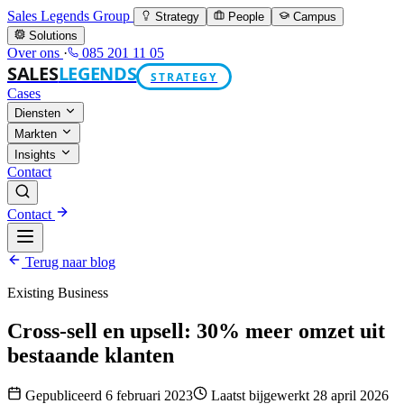
Sales Legends Group
Strategy
People
Campus
Solutions
Over ons
·
085 201 11 05
SALES
LEGENDS
STRATEGY
Cases
Diensten
Markten
Insights
Contact
Contact
Terug naar blog
Existing Business
Cross-sell en upsell: 30% meer omzet uit
bestaande klanten
Gepubliceerd 6 februari 2023
Laatst bijgewerkt 28 april 2026