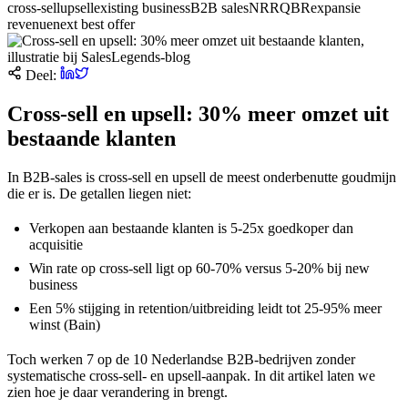
cross-sell
upsell
existing business
B2B sales
NRR
QBR
expansie
revenue
next best offer
Deel:
Cross-sell en upsell: 30% meer omzet uit
bestaande klanten
In B2B-sales is cross-sell en upsell de meest onderbenutte goudmijn
die er is. De getallen liegen niet:
Verkopen aan bestaande klanten is 5-25x goedkoper dan
acquisitie
Win rate op cross-sell ligt op 60-70% versus 5-20% bij new
business
Een 5% stijging in retention/uitbreiding leidt tot 25-95% meer
winst (Bain)
Toch werken 7 op de 10 Nederlandse B2B-bedrijven zonder
systematische cross-sell- en upsell-aanpak. In dit artikel laten we
zien hoe je daar verandering in brengt.